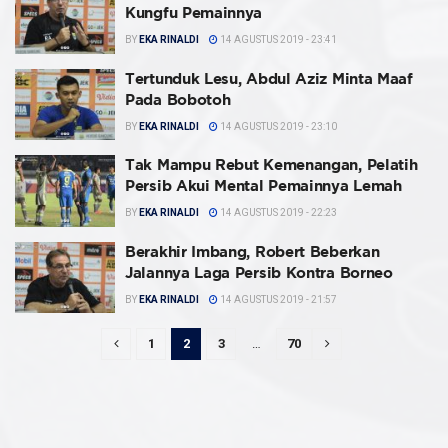
Kungfu Pemainnya
BY
EKA RINALDI
14 AGUSTUS 2019 - 23:41
Tertunduk Lesu, Abdul Aziz Minta Maaf
Pada Bobotoh
BY
EKA RINALDI
14 AGUSTUS 2019 - 23:10
Tak Mampu Rebut Kemenangan, Pelatih
Persib Akui Mental Pemainnya Lemah
BY
EKA RINALDI
14 AGUSTUS 2019 - 22:23
Berakhir Imbang, Robert Beberkan
Jalannya Laga Persib Kontra Borneo
BY
EKA RINALDI
14 AGUSTUS 2019 - 21:57
1
2
3
…
70