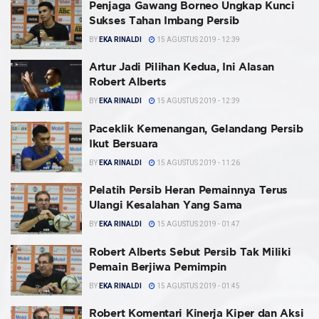
Penjaga Gawang Borneo Ungkap Kunci
Sukses Tahan Imbang Persib
BY
EKA RINALDI
15 AGUSTUS 2019 - 12:39
Artur Jadi Pilihan Kedua, Ini Alasan
Robert Alberts
BY
EKA RINALDI
15 AGUSTUS 2019 - 12:39
Paceklik Kemenangan, Gelandang Persib
Ikut Bersuara
BY
EKA RINALDI
15 AGUSTUS 2019 - 11:26
Pelatih Persib Heran Pemainnya Terus
Ulangi Kesalahan Yang Sama
BY
EKA RINALDI
15 AGUSTUS 2019 - 01:47
Robert Alberts Sebut Persib Tak Miliki
Pemain Berjiwa Pemimpin
BY
EKA RINALDI
15 AGUSTUS 2019 - 01:45
Robert Komentari Kinerja Kiper dan Aksi