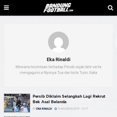
Eka Rinaldi
Mewarisi kecintaan terhadap Persib sejak lahir serta
mengagumi si Nyonya Tua dari kota Turin, Italia
Persib Diklaim Selangkah Lagi Rekrut
Bek Asal Belanda
BY
EKA RINALDI
15 AGUSTUS 2019 - 13:17